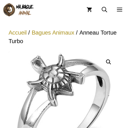
Aller
M
au
contenu
Accueil
/
Bagues Animaux
/ Anneau Tortue
Turbo