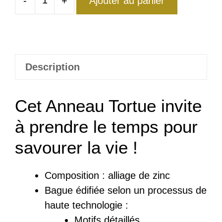
-
+
Ajouter au panier
quantité
de
Anneau
Tortue
Turbo
Description
Cet Anneau Tortue invite
à prendre le temps pour
savourer la vie !
Composition :
a
lliage de zinc
Bague
édifiée
selon un processus de
haute technologie :
Motifs détaillés