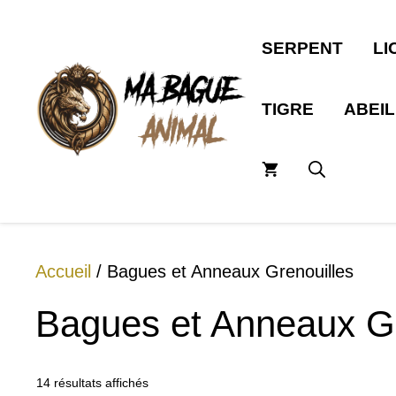
Aller
au
SERPENT
LI
contenu
TIGRE
ABEI
Accueil
/ Bagues et Anneaux Grenouilles
Bagues et Anneaux Gr
14 résultats affichés