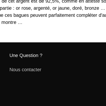
eté de cet argent est de 92,5%, comme en atteste s
 partie : or rose, argenté, or jaune, doré, bronze …
ue ces bagues peuvent parfaitement compléter d’aut
s, montre …
Une Question ?
Nous contacter