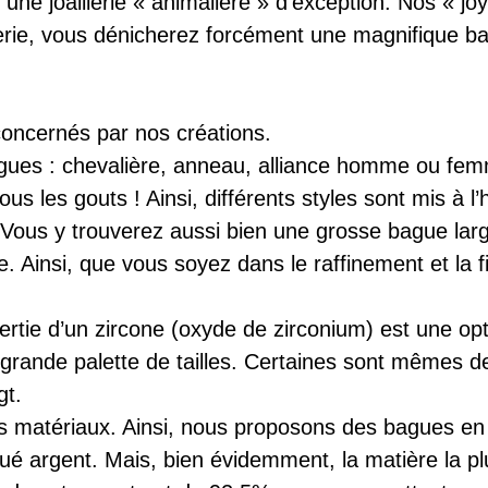
une joaillerie « animalière » d’exception. Nos « j
uterie, vous dénicherez forcément une magnifique b
ncernés par nos créations.
gues : chevalière, anneau, alliance homme ou fem
s les gouts ! Ainsi, différents styles sont mis à l
… Vous y trouverez aussi bien une grosse bague lar
e. Ainsi, que vous soyez dans le raffinement et la f
ertie d’un zircone (oxyde de zirconium) est une opt
ande palette de tailles. Certaines sont mêmes de t
gt.
ts matériaux. Ainsi, nous proposons des bagues en a
aqué argent. Mais, bien évidemment, la matière la 