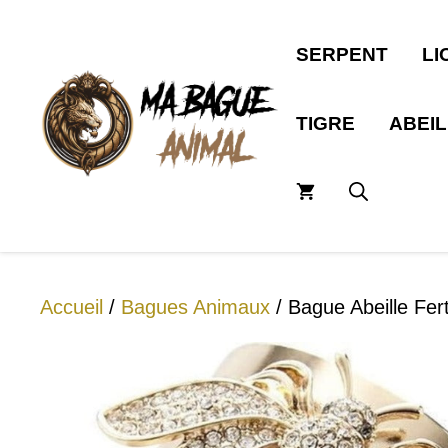
Aller
au
SERPENT
LI
contenu
TIGRE
ABEI
Accueil
/
Bagues Animaux
/ Bague Abeille Fert