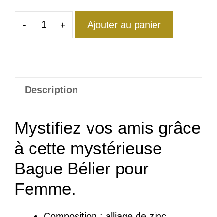
-
+
Ajouter au panier
quantité
de
Bague
Bélier
Femme
Description
Mystique
Mystifiez vos amis grâce
à cette mystérieuse
Bague Bélier pour
Femme.
Composition :
a
lliage de zinc