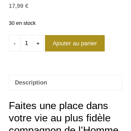
17,99
€
30 en stock
-
+
Ajouter au panier
quantité
de
Bague
Chien
Protecteur
Description
Faites une place dans
votre vie au plus fidèle
compagnon de l’Homme,