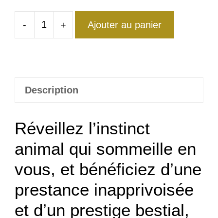
-
+
Ajouter au panier
quantité
de
Bague
Corbeau
Homme
Description
Réveillez l’instinct
animal qui sommeille en
vous, et bénéficiez d’une
prestance inapprivoisée
et d’un prestige bestial,