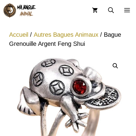
Aller
M
au
contenu
Accueil
/
Autres Bagues Animaux
/ Bague
Grenouille Argent Feng Shui