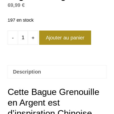
69,99
€
197 en stock
-
+
Ajouter au panier
quantité
de
Bague
Grenouille
Argent
Description
Feng
Shui
Cette Bague Grenouille
en Argent est
d’inspiration Chinoise.