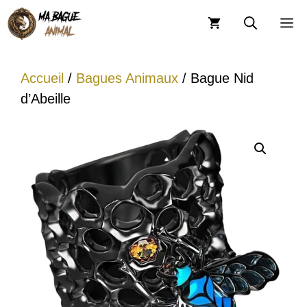
Aller
M
au
contenu
Accueil
/
Bagues Animaux
/ Bague Nid
d’Abeille