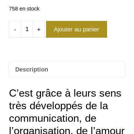
758 en stock
-
+
Ajouter au panier
quantité
de
Bague
Nid
d'Abeille
Description
C’est grâce à leurs sens
très développés de la
communication, de
l’organisation, de l’amour