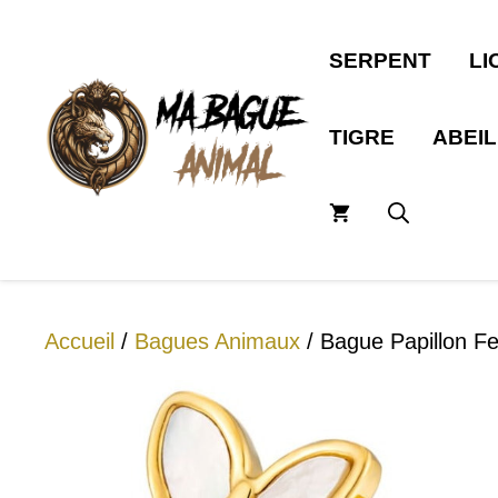
Aller
au
SERPENT
LI
contenu
TIGRE
ABEI
Accueil
/
Bagues Animaux
/ Bague Papillon F