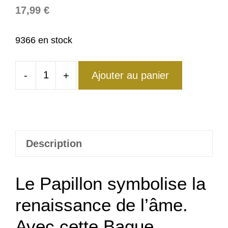
17,99
€
9366 en stock
-
+
Ajouter au panier
quantité
de
Bague
Papillon
Or
Description
Rose
Le Papillon symbolise la
renaissance de l’âme.
Avec cette Bague,