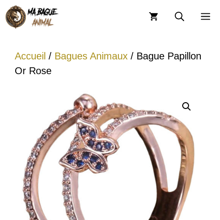
Aller
M
au
contenu
Accueil
/
Bagues Animaux
/ Bague Papillon
Or Rose