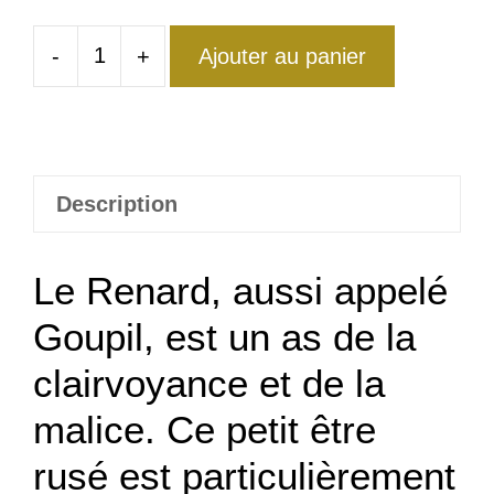
-
+
Ajouter au panier
quantité
de
Bague
Renard
Vintage
Description
Retrix
Le Renard, aussi appelé
Goupil, est un as de la
clairvoyance et de la
malice. Ce petit être
rusé est particulièrement