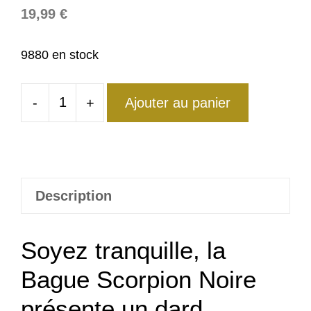
19,99
€
9880 en stock
-
+
Ajouter au panier
quantité
de
Bague
Scorpion
Noir
Description
Intense
Soyez tranquille, la
Bague Scorpion Noire
présente un dard