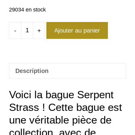
29034 en stock
-
+
Ajouter au panier
quantité
de
Bague
Serpent
Strass
Description
Créativité
Reptilienne
Voici la bague Serpent
Strass ! Cette bague est
une véritable pièce de
collection, avec de