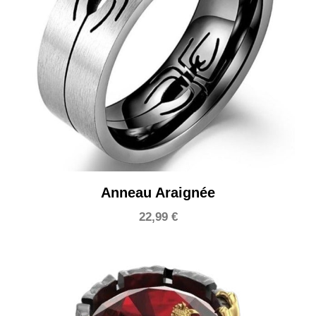
Anneau Araignée
22,99
€