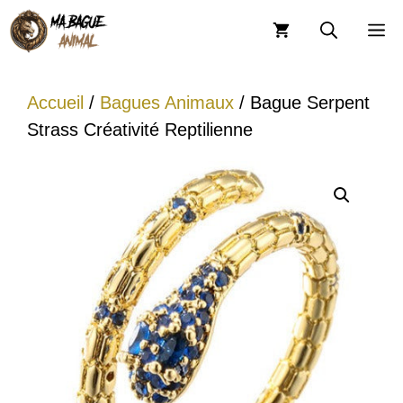
Aller
M
au
contenu
Accueil
/
Bagues Animaux
/ Bague Serpent
Strass Créativité Reptilienne