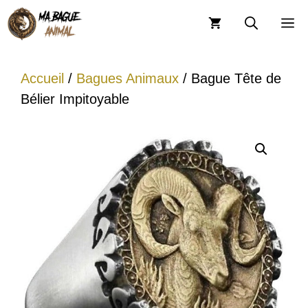
Aller
M
au
contenu
Accueil
/
Bagues Animaux
/ Bague Tête de
Bélier Impitoyable