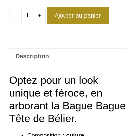
-
+
Ajouter au panier
quantité
de
Bague
Tête
de
Description
Bélier
Impitoyable
Optez pour un look
unique et féroce, en
arborant la Bague Bague
Tête de Bélier.
Composition :
cuivre