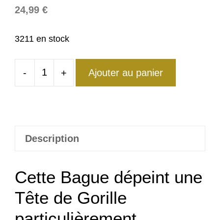
24,99
€
3211 en stock
-
+
Ajouter au panier
quantité
de
Bague
Tête
de
Description
Gorille
Féroce
Cette Bague dépeint une
Tête de Gorille
particulièrement