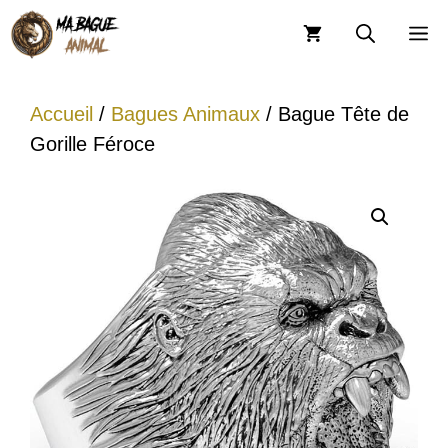
Aller
M
au
contenu
Accueil
/
Bagues Animaux
/ Bague Tête de
Gorille Féroce