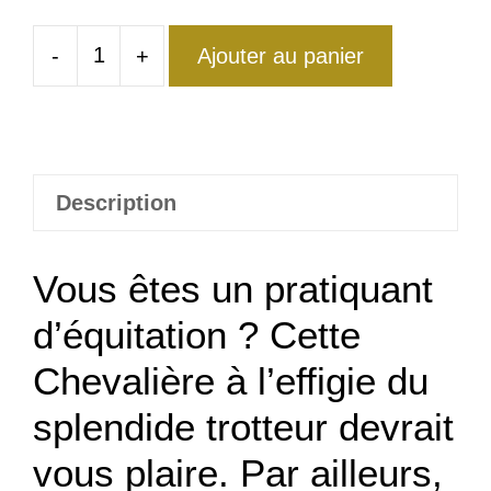
-
+
Ajouter au panier
quantité
de
Chevalière
Cheval
de
Description
Guerre
Vous êtes un pratiquant
d’équitation ? Cette
Chevalière à l’effigie du
splendide trotteur devrait
vous plaire. Par ailleurs,