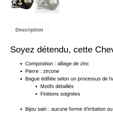
Description
Soyez détendu, cette Cheva
Composition :
a
lliage de zinc
Pierre :
zircone
Bague
édifiée
selon un processus de ha
Motifs détaillés
Finitions soignées
Bijou sain : a
ucune forme d’irritation o