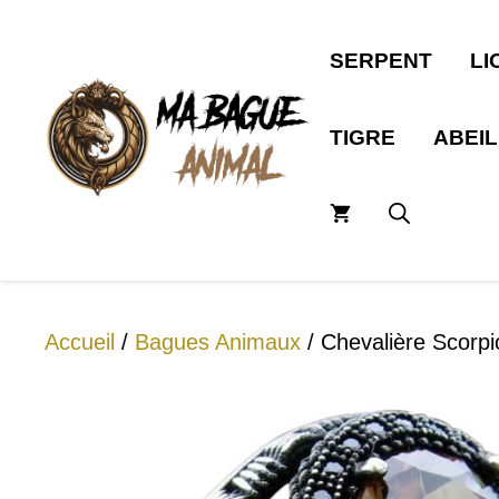
Aller
au
SERPENT
LI
contenu
TIGRE
ABEI
Accueil
/
Bagues Animaux
/ Chevalière Scorpi