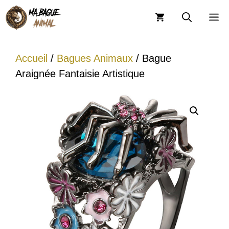
Aller
M
au
contenu
Accueil
/
Bagues Animaux
/ Bague
Araignée Fantaisie Artistique