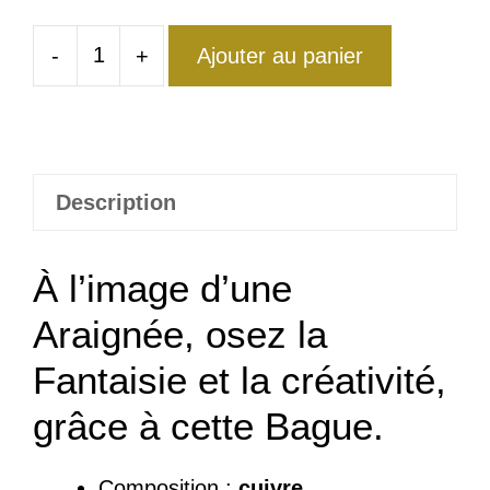
-
+
Ajouter au panier
quantité
de
Bague
Araignée
Fantaisie
Description
Artistique
À
l’image d’une
Araignée, osez la
Fantaisie et la créativité,
grâce à cette Bague.
Composition :
cuivre