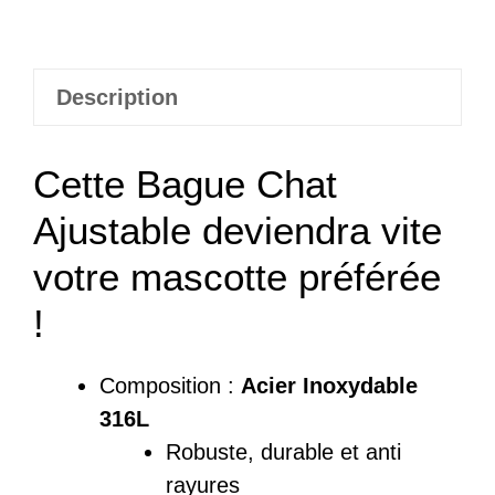
Bague
Chat
Ajustable
Description
Mimi
Cette Bague Chat
Ajustable deviendra vite
votre mascotte préférée
!
Composition :
Acier Inoxydable
316L
Robuste, durable et anti
rayures