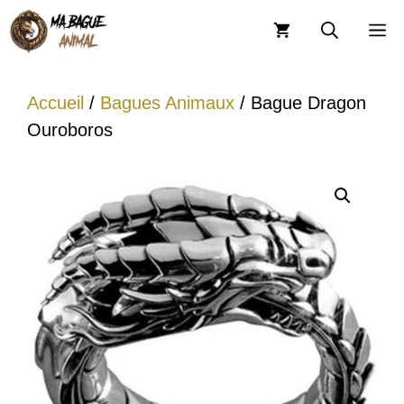
Aller
M
au
contenu
Accueil
/
Bagues Animaux
/ Bague Dragon
Ouroboros