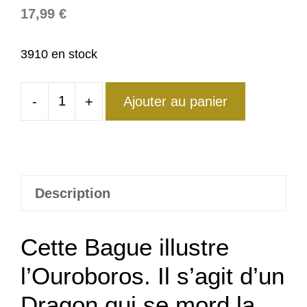
17,99
€
3910 en stock
-
+
Ajouter au panier
quantité
de
Bague
Dragon
Ouroboros
Description
Cette Bague illustre
l’Ouroboros. Il s’agit d’un
Dragon qui se mord la