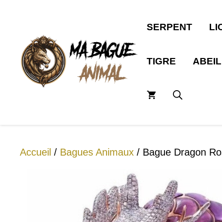
Aller
au
SERPENT
LI
contenu
TIGRE
ABEI
Accueil
/
Bagues Animaux
/ Bague Dragon Ros