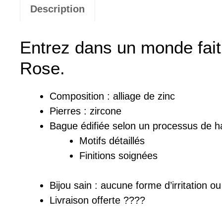
Description
Entrez dans un monde fait
Rose.
Composition :
a
lliage de zinc
Pierres : zircone
Bague
édifiée
selon un processus de ha
Motifs détaillés
Finitions soignées
Bijou sain : a
ucune forme d’irritation o
Livraison offerte
????