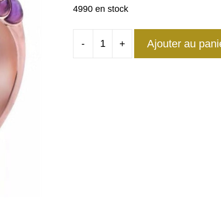
4990 en stock
Ajouter au pani
-
+
quantité
de
Bague
Dragon
Rose
Eternel