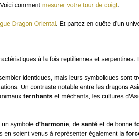
? Voici comment
mesurer votre tour de doigt
.
gue Dragon Oriental
. Et partez en quête d’un univ
téristiques à la fois reptiliennes et serpentines. 
mbler identiques, mais leurs symboliques sont très 
lisations. Un contraste notable entre les dragons As
 animaux
terrifiants
et méchants, les cultures d’A
nt un symbole
d’harmonie
, de
santé
et de bonne
f
’ils en soient venus à représenter également la
forc