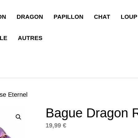
ON
DRAGON
PAPILLON
CHAT
LOUP
LLE
AUTRES
e Eternel
Bague Dragon R
19,99
€