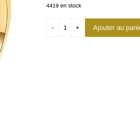
4419 en stock
Ajouter au pani
-
+
quantité
de
Bague
Hibou
Femme
Élégante