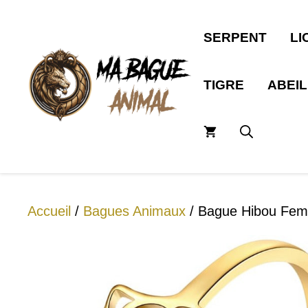
Aller
au
SERPENT
LI
contenu
TIGRE
ABEI
Accueil
/
Bagues Animaux
/ Bague Hibou Fem