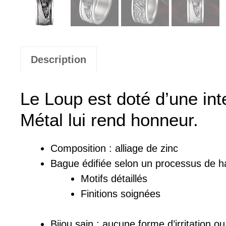
Description
Le Loup est doté d’une inte
Métal lui rend honneur.
Composition :
a
lliage de zinc
Bague
édifiée
selon un processus de ha
Motifs détaillés
Finitions soignées
Bijou sain : a
ucune forme d’irritation o