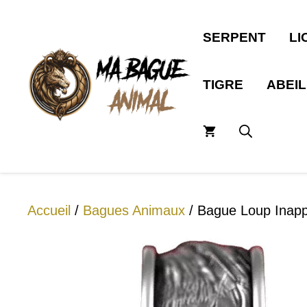
Aller
au
SERPENT
LI
contenu
TIGRE
ABEI
Accueil
/
Bagues Animaux
/ Bague Loup Inapp