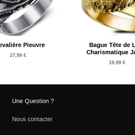
evalière Pieuvre
Bague Tête de 
Charismatique J
27,99
€
19,99
€
Une Question ?
Nous contacter