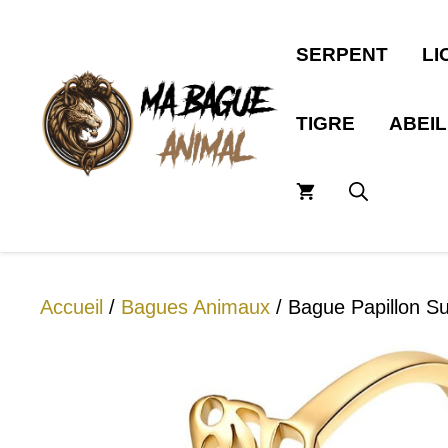
Aller
au
SERPENT
LI
contenu
TIGRE
ABEI
Accueil
/
Bagues Animaux
/ Bague Papillon Sub