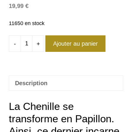
19,99
€
11650 en stock
-
+
Ajouter au panier
quantité
de
Bague
Papillon
Insouciance
Description
Retro
La Chenille se
transforme en Papillon.
Ainsi, ce dernier incarne