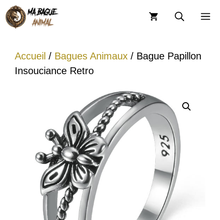
Aller
M
au
contenu
Accueil
/
Bagues Animaux
/ Bague Papillon
Insouciance Retro