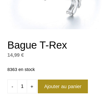
Bague T-Rex
14,99
€
8363 en stock
-
+
Ajouter au panier
quantité
de
Bague