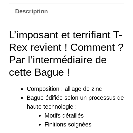
T-
Rex
Description
L’imposant et terrifiant T-
Rex revient ! Comment ?
Par l’intermédiaire de
cette Bague !
Composition :
a
lliage de zinc
Bague
édifiée
selon un processus de
haute technologie :
Motifs détaillés
Finitions soignées