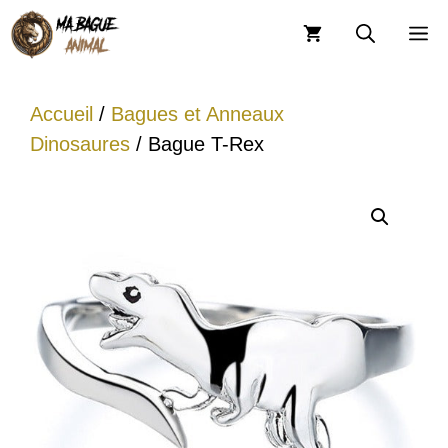
Aller
M
au
contenu
Accueil
/
Bagues et Anneaux
Dinosaures
/ Bague T-Rex