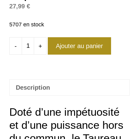
27,99
€
5707 en stock
-
+
Ajouter au panier
quantité
de
Bague
Taureau
Impulsif
Description
XXL
Doté d’une impétuosité
et d’une puissance hors
du commun, le Taureau