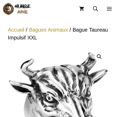
Aller
M
au
contenu
Accueil
/
Bagues Animaux
/ Bague Taureau
Impulsif XXL