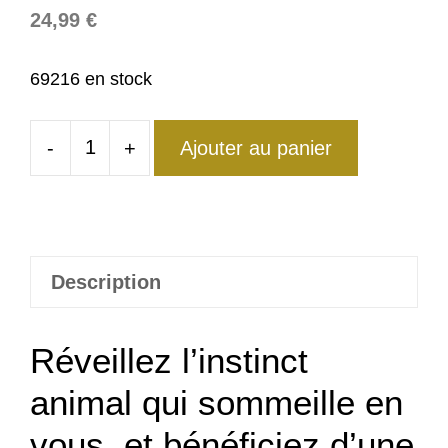
24,99
€
69216 en stock
-
+
Ajouter au panier
quantité
de
Chevalière
Pieuvre
Homme
Description
Réveillez l’instinct
animal qui sommeille en
vous, et bénéficiez d’une