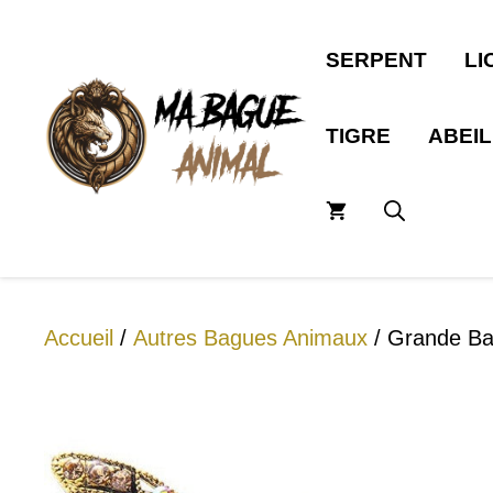
Aller
au
SERPENT
LI
contenu
TIGRE
ABEI
Accueil
/
Autres Bagues Animaux
/ Grande Bag