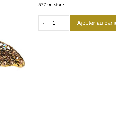
577 en stock
Ajouter au pani
-
+
quantité
de
Grande
Bague
Abeille
Originale